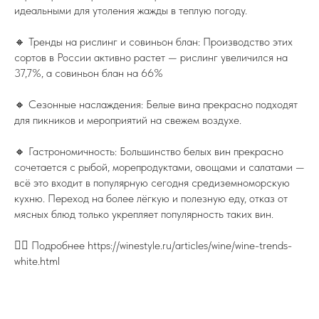
идеальными для утоления жажды в теплую погоду.
🔸 Тренды на рислинг и совиньон блан: Производство этих
сортов в России активно растет — рислинг увеличился на
37,7%, а совиньон блан на 66%
🔸 Сезонные наслаждения: Белые вина прекрасно подходят
для пикников и мероприятий на свежем воздухе.
🔸 Гастрономичность: Большинство белых вин прекрасно
сочетается с рыбой, морепродуктами, овощами и салатами —
всё это входит в популярную сегодня средиземноморскую
кухню. Переход на более лёгкую и полезную еду, отказ от
мясных блюд только укрепляет популярность таких вин.
👉🏻 Подробнее https://winestyle.ru/articles/wine/wine-trends-
white.html