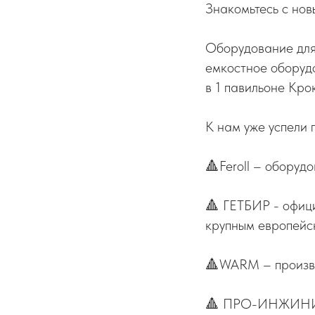
Знакомьтесь с нов
Оборудование для
емкостное оборудо
в 1 павильоне Кро
К нам уже успели 
🔺Feroll – оборуд
🔺 ГЕТБИР - офици
крупным европейс
🔺WARM – произво
🔺 ПРО-ИНЖИНИРИ