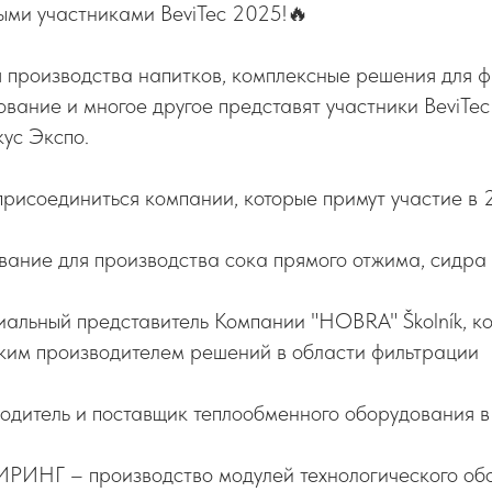
ыми участниками BeviTec 2025!🔥
 производства напитков, комплексные решения для ф
вание и многое другое представят участники BeviTec 
кус Экспо.
присоединиться компании, которые примут участие в 
ование для производства сока прямого отжима, сидра 
альный представитель Компании "HOBRA" Školník, ко
ким производителем решений в области фильтрации
дитель и поставщик теплообменного оборудования в 
НГ – производство модулей технологического обо