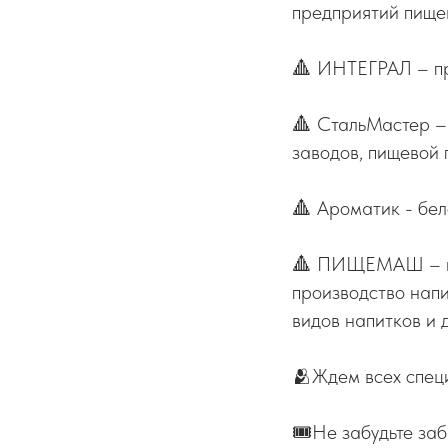
предприятий пище
🔺 ИНТЕГРАЛ – пр
🔺 СтальМастер –
заводов, пищевой
🔺 Ароматик - бел
🔺 ПИЩЕМАШ – инн
производство напи
видов напитков и 
🫂Ждем всех специ
🎟️Не забудьте за